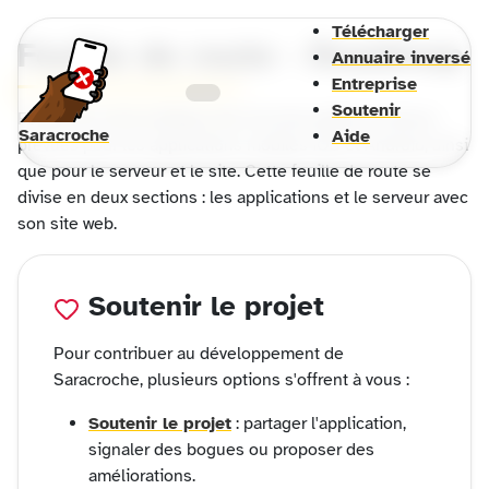
Télécharger
Feuille de route - Roadmap
Annuaire inversé
Entreprise
Soutenir
Feuille de route publique des fonctionnalités et tâches
Saracroche
Aide
prévues pour les applications mobiles iOS et Android, ainsi
que pour le serveur et le site. Cette feuille de route se
divise en deux sections : les applications et le serveur avec
son site web.
Soutenir le projet
Pour contribuer au développement de
Saracroche, plusieurs options s'offrent à vous :
Soutenir le projet
: partager l'application,
signaler des bogues ou proposer des
améliorations.