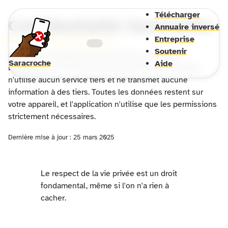
Télécharger
Confidentialité Saracroche
Annuaire inversé
Entreprise
Soutenir
Saracroche respecte votre vie privée par défaut.
Saracroche
Aide
L'application ne collecte aucune donnée personnelle,
n'utilise aucun service tiers et ne transmet aucune
information à des tiers. Toutes les données restent sur
votre appareil, et l'application n'utilise que les permissions
strictement nécessaires.
Dernière mise à jour : 25 mars 2025
Le respect de la vie privée est un droit
fondamental, même si l'on n'a rien à
cacher.