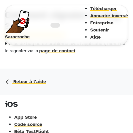
Télécharger
Comment signaler un bug
Annuaire inversé
Entreprise
?
Soutenir
Saracroche
Aide
En cas de bug ou de problème avec l'application, merci de
le signaler via la
page de contact
.
Retour à l'aide
iOS
App Store
Code source
Bêta TestFlight