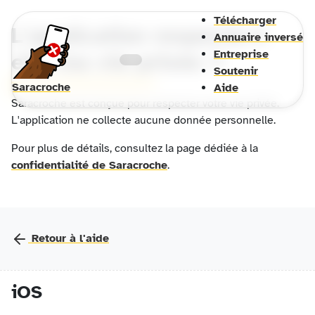
Télécharger
L'application respecte-t-
Annuaire inversé
Entreprise
elle ma vie privée ?
Soutenir
Saracroche
Aide
Saracroche est conçue pour respecter votre vie privée.
L'application ne collecte aucune donnée personnelle.
Pour plus de détails, consultez la page dédiée à la
confidentialité de Saracroche
.
Retour à l'aide
iOS