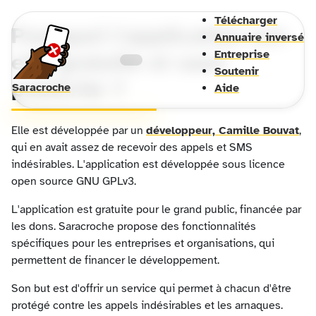
Télécharger
Pourquoi l'application est-
Annuaire inversé
Entreprise
elle gratuite et sans
Soutenir
publicité ?
Saracroche
Aide
Elle est développée par un
développeur, Camille Bouvat
,
qui en avait assez de recevoir des appels et SMS
indésirables. L'application est développée sous licence
open source GNU GPLv3.
L'application est gratuite pour le grand public, financée par
les dons. Saracroche propose des fonctionnalités
spécifiques pour les entreprises et organisations, qui
permettent de financer le développement.
Son but est d'offrir un service qui permet à chacun d'être
protégé contre les appels indésirables et les arnaques.