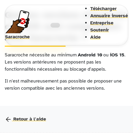
Télécharger
Quelles versions d'Android
Annuaire inversé
Entreprise
et d'iOS sont compatibles
Soutenir
avec Saracroche ?
Saracroche
Aide
Saracroche nécessite au minimum
Android 10
ou
iOS 15
.
Les versions antérieures ne proposent pas les
fonctionnalités nécessaires au blocage d'appels.
Il n'est malheureusement pas possible de proposer une
version compatible avec les anciennes versions.
Retour à l'aide